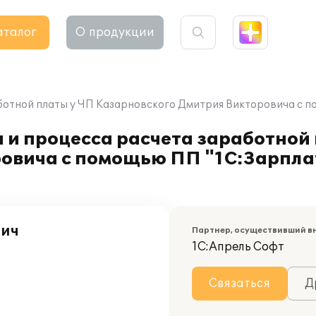
аталог
О продукции
ботной платы у ЧП Казарновского Дмитрия Викторовича с п
 и процесса расчета заработной
овича с помощью ПП "1С:Зарпла
вич
Партнер, осуществивший в
1С:Апрель Софт
Связаться
Д