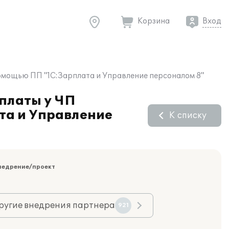
Корзина
Вход
омощью ПП "1С:Зарплата и Управление персоналом 8"
 платы у ЧП
та и Управление
К списку
недрение/проект
ругие внедрения партнера
921