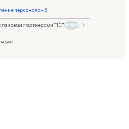
ление персоналом 8
та всеми партнерами "1С"
147043
 задача