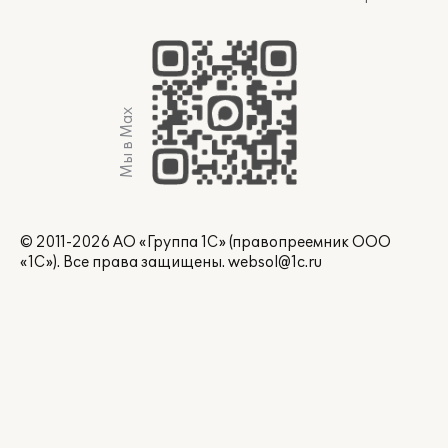
Мы в Max
© 2011-2026 АО «Группа 1С» (правопреемник ООО
«1С»). Все права защищены.
websol@1c.ru