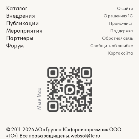
Каталог
О сайте
Внедрения
О решениях 1С
Публикации
Прайс-лист
Мероприятия
Поддержка
Партнеры
Обратная связь
Форум
Сообщить об ошибке
Карта сайта
Мы в Max
© 2011-2026 АО «Группа 1С» (правопреемник ООО
«1С»). Все права защищены.
websol@1c.ru