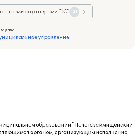
та всеми партнерами "1С"
128
 задача
муниципальное управление
 муниципальном образовании "Пологазаймищенский
, являющимся органом, организующим исполнение