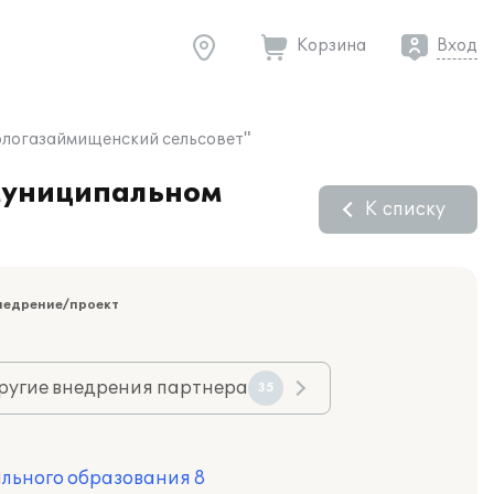
Корзина
Вход
ологазаймищенский сельсовет"
 муниципальном
К списку
недрение/проект
ругие внедрения партнера
35
льного образования 8