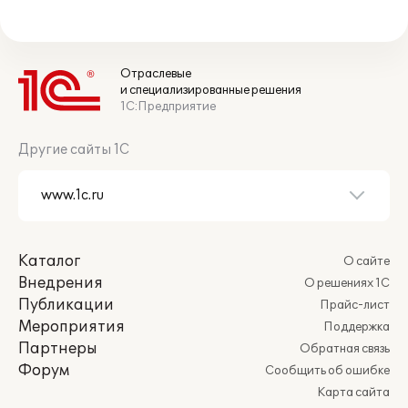
Отраслевые
и специализированные решения
1С:Предприятие
Другие сайты 1С
Каталог
О сайте
Внедрения
О решениях 1С
Публикации
Прайс-лист
Мероприятия
Поддержка
Партнеры
Обратная связь
Форум
Сообщить об ошибке
Карта сайта