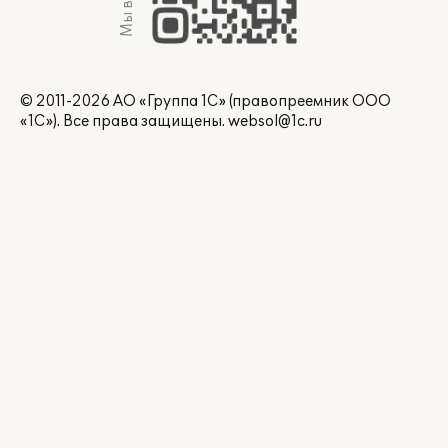
Мы в Max
© 2011-2026 АО «Группа 1С» (правопреемник ООО
«1С»). Все права защищены.
websol@1c.ru