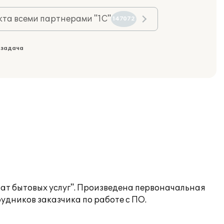
та всеми партнерами "1С"
147072
 задача
ат бытовых услуг". Произведена первоначальная
удников заказчика по работе с ПО.