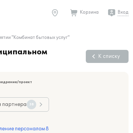
Корзина
Вход
ятии "Комбинат бытовых услуг"
ниципальном
К списку
недрение/проект
я партнера
38
ление персоналом 8