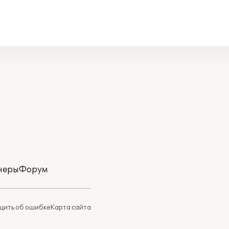
неры
Форум
ить об ошибке
Карта сайта