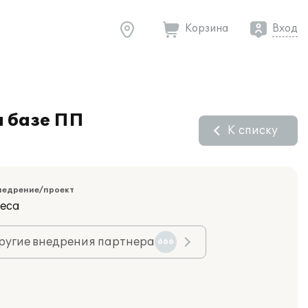
Корзина
Вход
а базе ПП
К списку
недрение/проект
еса
ругие внедрения партнера
666