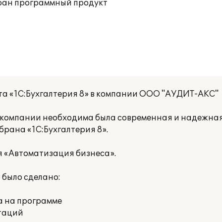
ыбран программный продукт
та «1С:Бухгалтерия 8» в компании ООО "АУДИТ-АКС"
й компании необходима была современная и надежная
брана «1С:Бухгалтерия 8».
 «Автоматизация бизнеса».
было сделано:
а на программе
таций