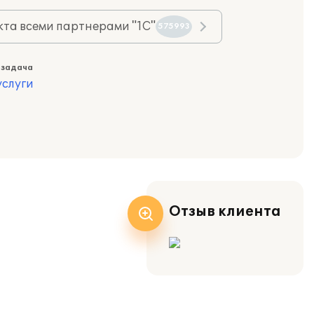
та всеми партнерами "1С"
575993
 задача
слуги
Отзыв клиента