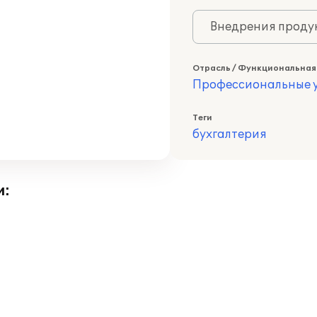
Внедрения продук
Отрасль / Функциональная
Профессиональные у
Теги
бухгалтерия
и: