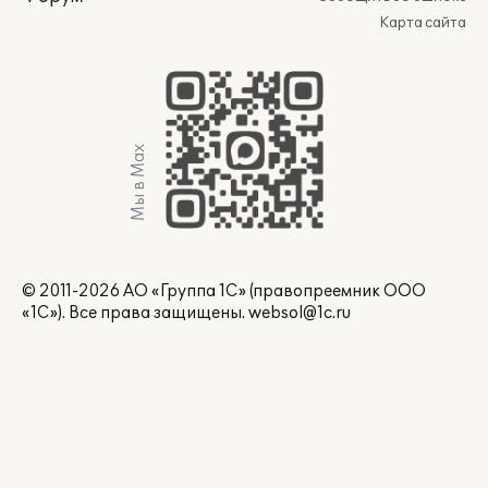
Карта сайта
Мы в Max
© 2011-2026 АО «Группа 1С» (правопреемник ООО
«1С»). Все права защищены.
websol@1c.ru