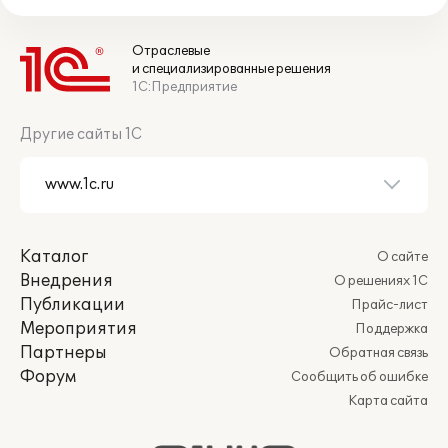
Отраслевые
и специализированные решения
1С:Предприятие
Другие сайты 1С
Каталог
О сайте
Внедрения
О решениях 1С
Публикации
Прайс-лист
Мероприятия
Поддержка
Партнеры
Обратная связь
Форум
Сообщить об ошибке
Карта сайта