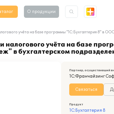
аталог
О продукции
алогового учёта на базе программы "1С:Бухгалтерия 8" в О
и налогового учёта на базе прог
еж" в бухгалтерском подразделе
Партнер, осуществивший в
1С:Франчайзинг Со
Связаться
Д
Продукт
1С:Бухгалтерия 8