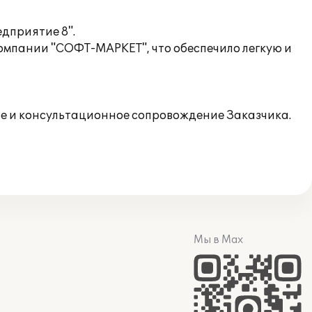
дприятие 8".
омпании "СОФТ-МАРКЕТ", что обеспечило легкую и
 и консультационное сопровождение Заказчика.
Мы в Max