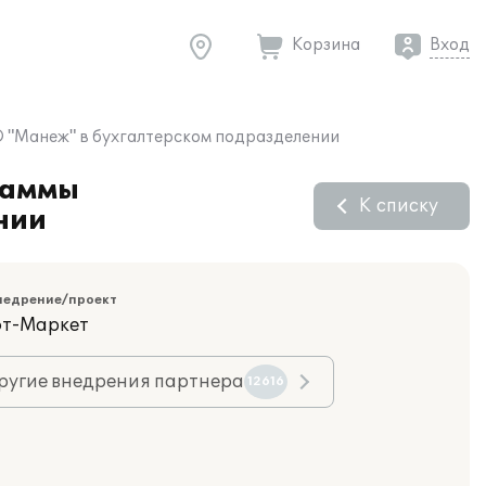
Корзина
Вход
ОО "Манеж" в бухгалтерском подразделении
раммы
К списку
нии
недрение/проект
фт-Маркет
ругие внедрения партнера
12616