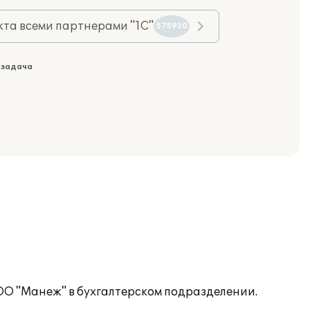
та всеми партнерами "1С"
575930
 задача
ООО "Манеж" в бухгалтерском подразделении.