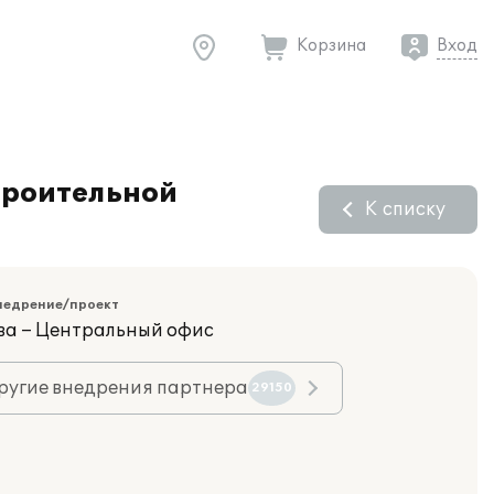
Корзина
Вход
троительной
К списку
недрение/проект
ва – Центральный офис
ругие внедрения партнера
29150