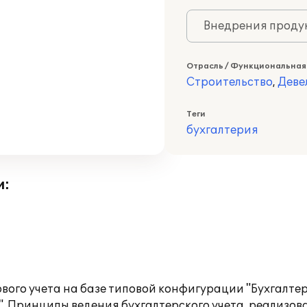
Внедрения продук
Отрасль / Функциональная
Строительство
,
Деве
Теги
бухгалтерия
и:
вого учета на базе типовой конфигурации "Бухгалт
". Принципы ведения бухгалтерского учета, реализо