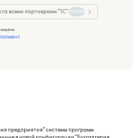
та всеми партнерами "1С"
575825
 задача
лопмент
ерия предприятия" системы программ
ванные в новой конфигурации "Бухгалтерия