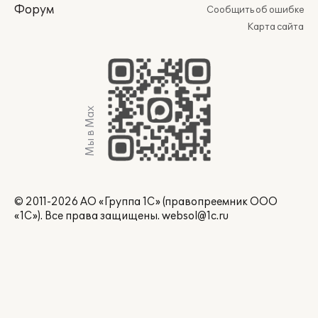
Форум
Сообщить об ошибке
Карта сайта
Мы в Max
© 2011-2026 АО «Группа 1С» (правопреемник ООО
«1С»). Все права защищены.
websol@1c.ru