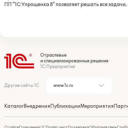
ПП "1С:Упрощенка 8" позволяет решать все задачи
Отраслевые
и специализированные решения
1С:Предприятие
Другие сайты 1С
Каталог
Внедрения
Публикации
Мероприятия
Парт
О сайте
О решениях 1С
Прайс-лист
Поддержка
Обратная связь
Сообщ