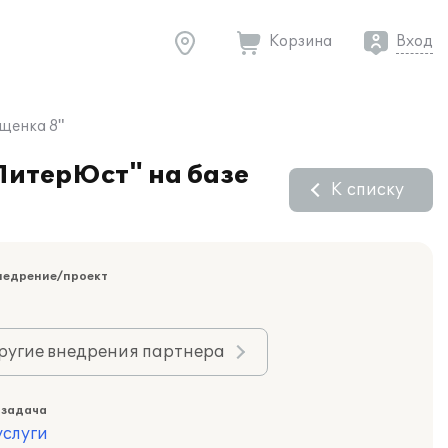
Корзина
Вход
щенка 8"
ПитерЮст" на базе
К списку
недрение/проект
ругие внедрения партнера
 задача
слуги