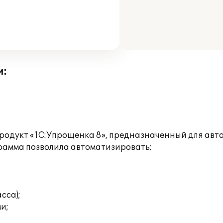
и:
родукт «1С:Упрощенка 8», предназначенный для авт
рамма позволила автоматизировать:
сса);
и;