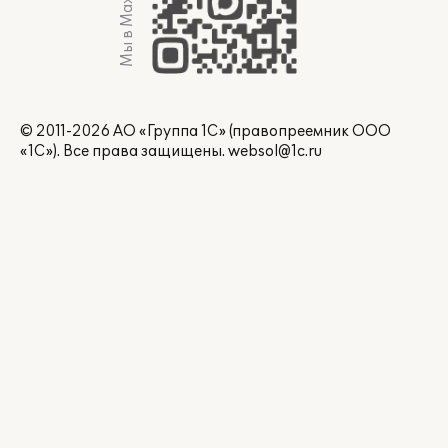
Мы в Max
© 2011-2026 АО «Группа 1С» (правопреемник ООО
«1С»). Все права защищены.
websol@1c.ru