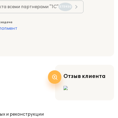
та всеми партнерами "1С"
575930
 задача
лопмент
Отзыв клиента
ых и реконструкции