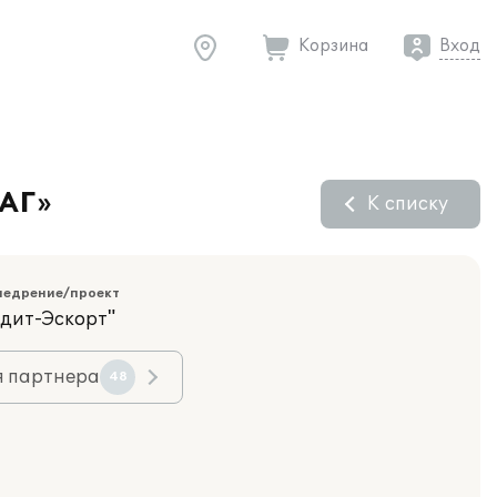
Корзина
Вход
-АГ»
К списку
недрение/проект
удит-Эскорт"
я партнера
48