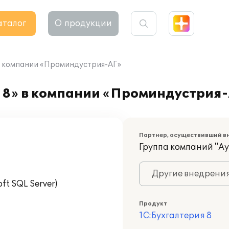
аталог
О продукции
в компании «Проминдустрия-АГ»
 8» в компании «Проминдустрия
Партнер, осуществивший в
Группа компаний "А
Другие внедрени
t SQL Server)
Продукт
1С:Бухгалтерия 8