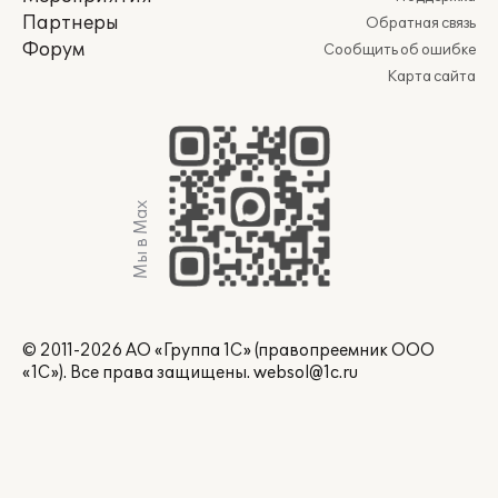
Партнеры
Обратная связь
Форум
Сообщить об ошибке
Карта сайта
Мы в Max
© 2011-2026 АО «Группа 1С» (правопреемник ООО
«1С»). Все права защищены.
websol@1c.ru