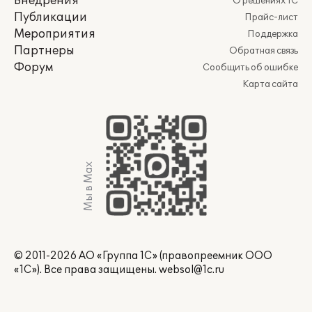
Внедрения
О решениях 1С
Публикации
Прайс-лист
Мероприятия
Поддержка
Партнеры
Обратная связь
Форум
Сообщить об ошибке
Карта сайта
Мы в Max
© 2011-2026 АО «Группа 1С» (правопреемник ООО
«1С»). Все права защищены.
websol@1c.ru