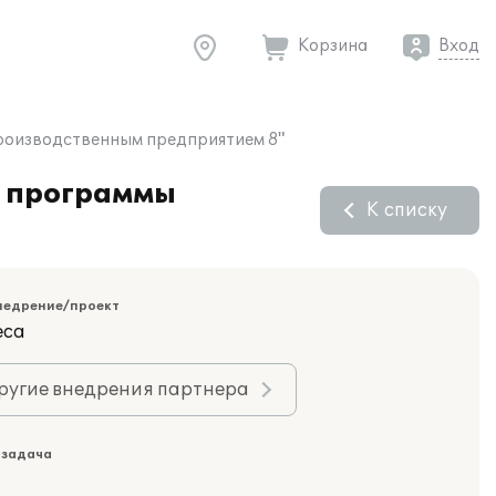
Корзина
Вход
оизводственным предприятием 8"
 программы
К списку
недрение/проект
еса
ругие внедрения партнера
 задача