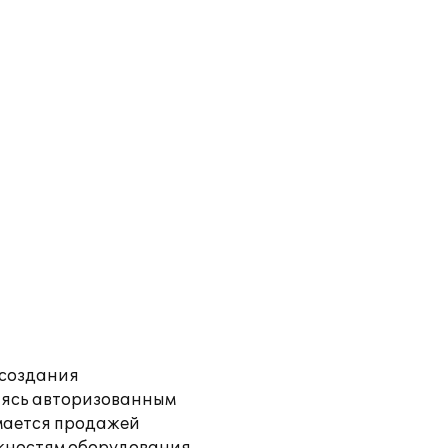
создания
яясь авторизованным
ается продажей