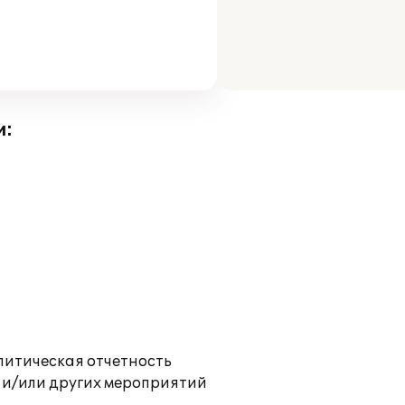
и:
литическая отчетность
 и/или других мероприятий