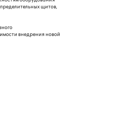
жностям оборудования
спределительных щитов,
вного
имости внедрения новой