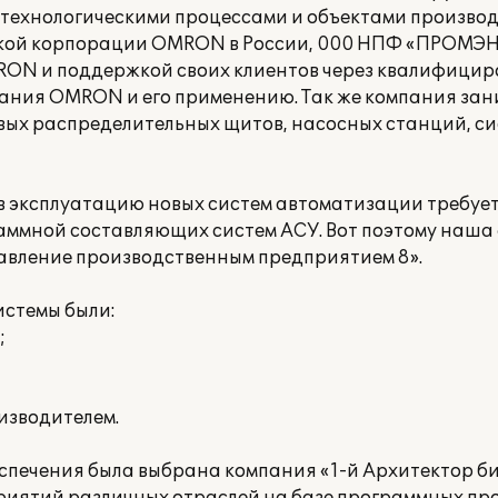
технологическими процессами и объектами производс
ской корпорации OMRON в России, 000 НПФ «ПРО
ON и поддержкой своих клиентов через квалифици
ания OMRON и его применению. Так же компания за
вых распределительных щитов, насосных станций, си
 в эксплуатацию новых систем автоматизации требуе
ммной составляющих систем АСУ. Вот поэтому наша
авление производственным предприятием 8».
истемы были:
;
изводителем.
еспечения была выбрана компания «1-й Архитектор б