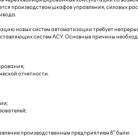
в через квалифицированные консультации по возмо
тся производством шкафов управления, силовых ра
ивода.
атацию новых систем автоматизации требует непреры
ставляющих систем АСУ. Основные причины необход
ирования;
ческой отчетности.
ии;
зователей;
авление производственным предприятием 8" были: