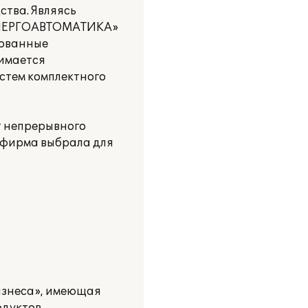
тва. Являясь
МЭНЕРГОАВТОМАТИКА»
рованные
нимается
стем комплектного
т непрерывного
 фирма выбрала для
изнеса», имеющая