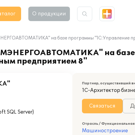
аталог
О продукции
ЕРГОАВТОМАТИКА" на базе программы "1С:Управление пр
ОМЭНЕРГОАВТОМАТИКА" на базе
ным предприятием 8"
КА"
Партнер, осуществивший в
1С-Архитектор бизн
Связаться
Д
t SQL Server)
Отрасль / Функциональная
Машиностроение