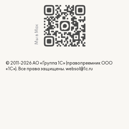
Мы в Max
© 2011-2026 АО «Группа 1С» (правопреемник ООО
«1С»). Все права защищены.
websol@1c.ru