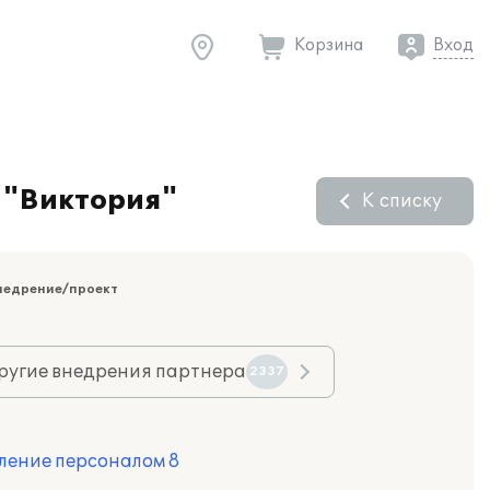
Корзина
Вход
 "Виктория"
К списку
недрение/проект
ругие внедрения партнера
2337
ление персоналом 8