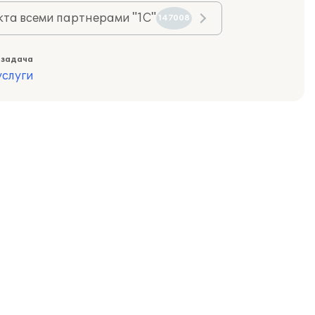
та всеми партнерами "1С"
147008
 задача
слуги