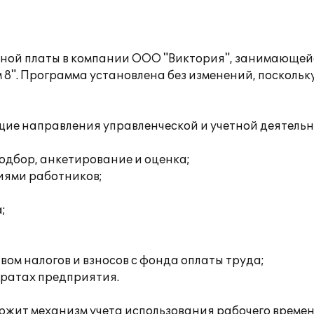
тной платы в компании ООО "Виктория", занимающейс
 8". Программа установлена без изменений, поскол
ие направления управленческой и учетной деятельн
одбор, анкетирование и оценка;
иями работников;
;
ом налогов и взносов с фонда оплаты труда;
тратах предприятия.
ержит механизм учета использования рабочего време