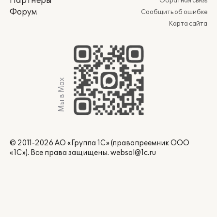
Партнеры
Обратная связь
Форум
Сообщить об ошибке
Карта сайта
Мы в Max
© 2011-2026 АО «Группа 1С» (правопреемник ООО
«1С»). Все права защищены.
websol@1c.ru