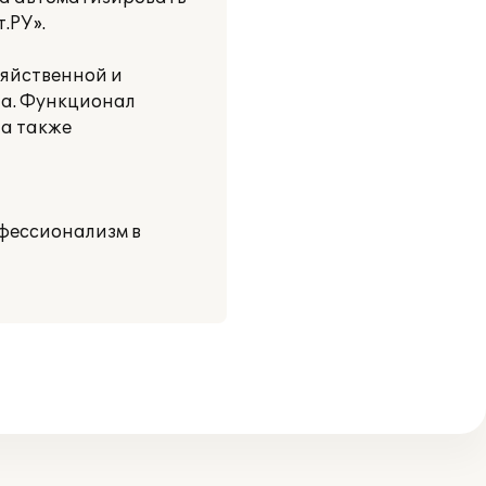
.РУ».
зяйственной и
та. Функционал
 а также
фессионализм в