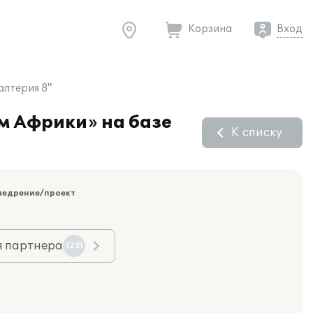
Корзина
Вход
алтерия 8"
м Африки» на базе
К списку
недрение/проект
я партнера
1251