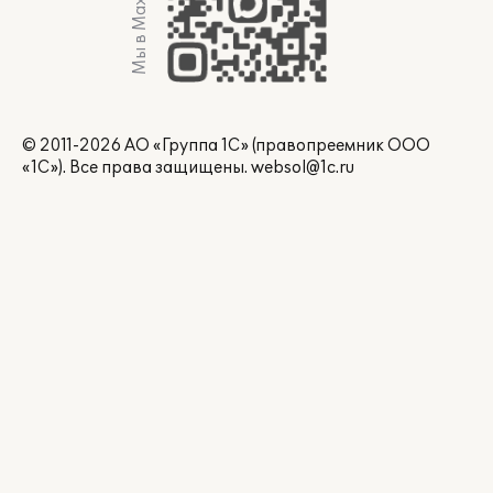
Мы в Max
© 2011-2026 АО «Группа 1С» (правопреемник ООО
«1С»). Все права защищены.
websol@1c.ru