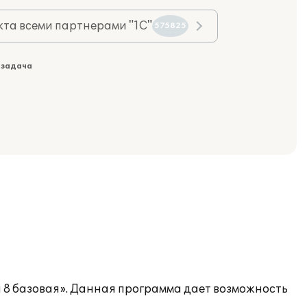
та всеми партнерами "1С"
575825
 задача
я 8 базовая». Данная программа дает возможность