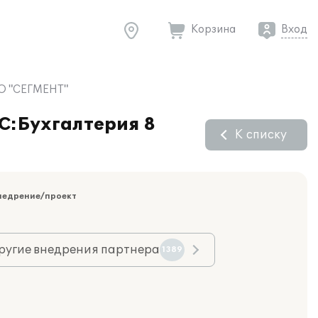
Корзина
Вход
ОО "СЕГМЕНТ"
1С:Бухгалтерия 8
К списку
недрение/проект
ругие внедрения партнера
1389