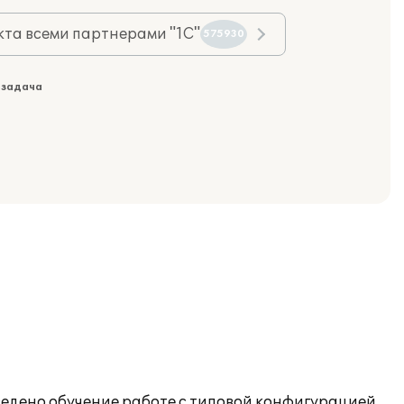
та всеми партнерами "1С"
575930
 задача
ведено обучение работе с типовой конфигурацией.