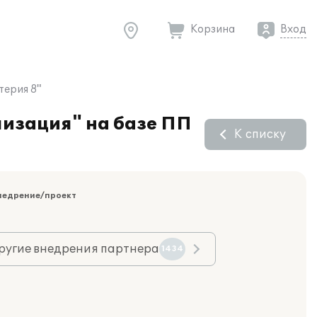
Корзина
Вход
терия 8"
лизация" на базе ПП
К списку
недрение/проект
ругие внедрения партнера
1434