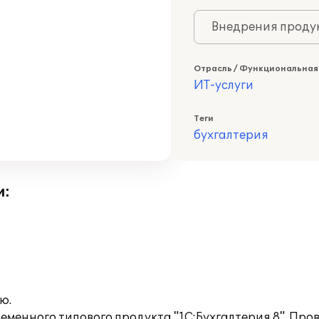
Внедрения продук
Отрасль / Функциональная
ИТ-услуги
Теги
бухгалтерия
и:
ю.
менного типового продукта "1С:Бухгалтерия 8". Про