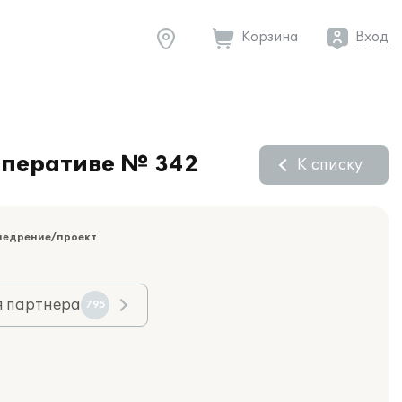
Корзина
Вход
оперативе № 342
К списку
недрение/проект
я партнера
795