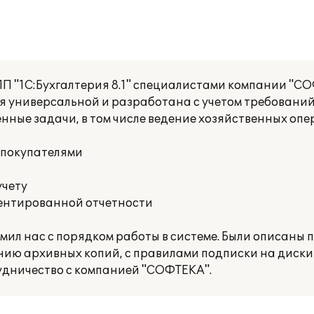
П "1С:Бухгалтерия 8.1" специалистами компании "С
я универсальной и разработана с учетом требований
енные задачи, в том числе ведение хозяйственных опе
и покупателями
учету
ментированной отчетности
л нас с порядком работы в системе. Были описаны 
нию архивных копий, с правилами подписки на диски
удничество с компанией "СОФТЕКА".