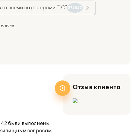
та всеми партнерами "1С"
575825
 задача
Отзыв клиента
342 были выполнены
 жилищным вопросам.