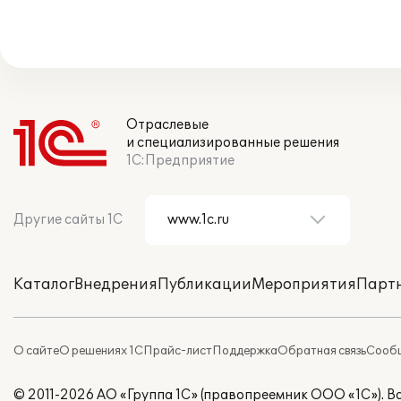
Отраслевые
и специализированные решения
1С:Предприятие
Другие сайты 1С
Каталог
Внедрения
Публикации
Мероприятия
Парт
О сайте
О решениях 1С
Прайс-лист
Поддержка
Обратная связь
Сообщ
© 2011-2026 АО «Группа 1С» (правопреемник ООО «1С»). 