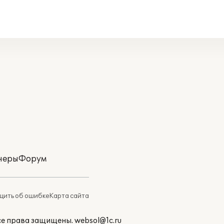
неры
Форум
ить об ошибке
Карта сайта
Все права защищены.
websol@1c.ru