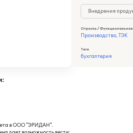
Внедрения продук
Отрасль / Функциональная
Производство, ТЭК
Теги
бухгалтерия
и:
чета в ООО "ЭРИДАН".
мма дает возможность вести: