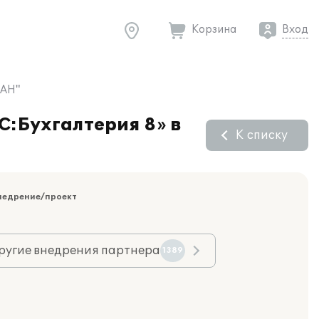
Корзина
Вход
ДАН"
С:Бухгалтерия 8» в
К списку
недрение/проект
ругие внедрения партнера
1389