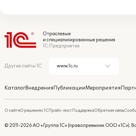
Отраслевые
и специализированные решения
1С:Предприятие
Другие сайты 1С
Каталог
Внедрения
Публикации
Мероприятия
Парт
О сайте
О решениях 1С
Прайс-лист
Поддержка
Обратная связь
Сообщ
© 2011-2026 АО «Группа 1С» (правопреемник ООО «1С»). 