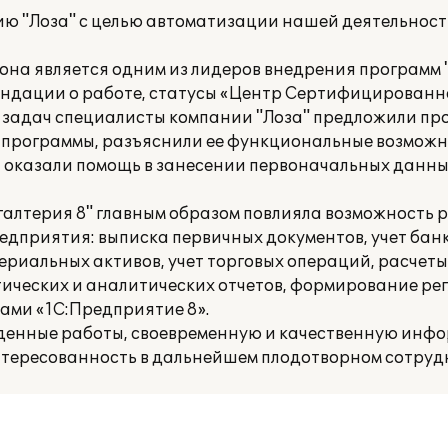
ю "Лоза" с целью автоматизации нашей деятельност
она является одним из лидеров внедрения программ 
ендации о работе, статусы «Центр Сертифицированн
 задач специалисты компании "Лоза" предложили пр
ю программы, разъяснили ее функциональные возможн
 оказали помощь в занесении первоначальных данных
галтерия 8" главным образом повлияла возможность р
едприятия: выписка первичных документов, учет бан
ериальных активов, учет торговых операций, расчеты
тических и аналитических отчетов, формирование р
мами «1С:Предприятие 8».
еденные работы, своевременную и качественную инф
тересованность в дальнейшем плодотворном сотрудн