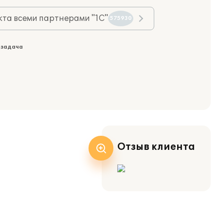
та всеми партнерами "1С"
575930
 задача
Отзыв клиента