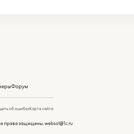
неры
Форум
ить об ошибке
Карта сайта
Все права защищены.
websol@1c.ru