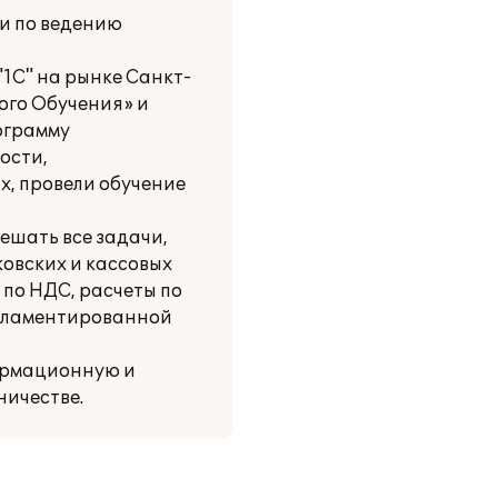
и по ведению
"1С" на рынке Санкт-
ого Обучения» и
ограмму
ости,
, провели обучение
ешать все задачи,
ковских и кассовых
 по НДС, расчеты по
егламентированной
ормационную и
ичестве.