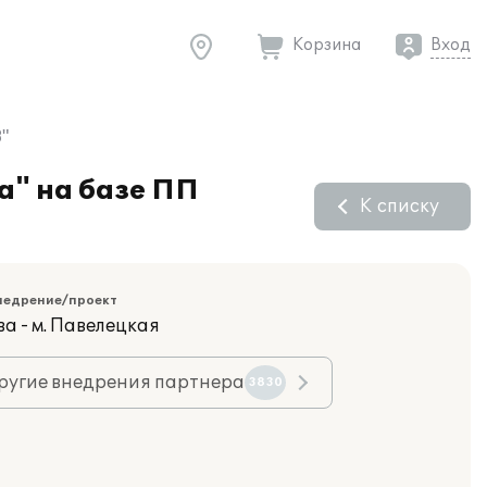
Корзина
Вход
"
а" на базе ПП
К списку
недрение/проект
а - м. Павелецкая
ругие внедрения партнера
3830