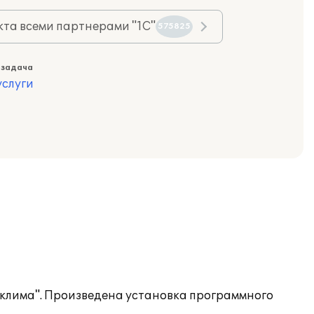
та всеми партнерами "1С"
575825
 задача
слуги
оклима". Произведена установка программного