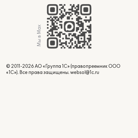
Мы в Max
© 2011-2026 АО «Группа 1С» (правопреемник ООО
«1С»). Все права защищены.
websol@1c.ru