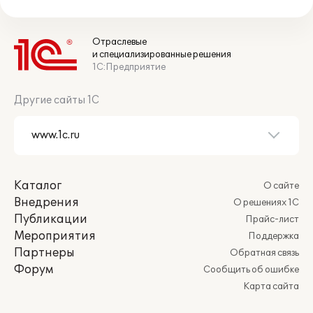
Отраслевые
и специализированные решения
1С:Предприятие
Другие сайты 1С
Каталог
О сайте
Внедрения
О решениях 1С
Публикации
Прайс-лист
Мероприятия
Поддержка
Партнеры
Обратная связь
Форум
Сообщить об ошибке
Карта сайта