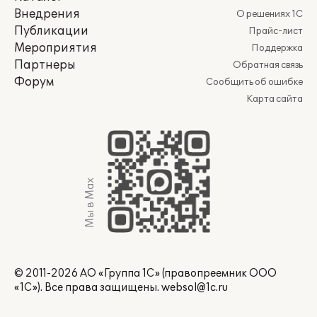
Внедрения
О решениях 1С
Публикации
Прайс-лист
Мероприятия
Поддержка
Партнеры
Обратная связь
Форум
Сообщить об ошибке
Карта сайта
Мы в Max
© 2011-2026 АО «Группа 1С» (правопреемник ООО
«1С»). Все права защищены.
websol@1c.ru