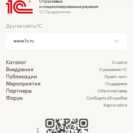
Отраслевые
и специализированные решения
1С:Предприятие
Другие сайты 1С
Каталог
О сайте
Внедрения
О решениях 1С
Публикации
Прайс-лист
Мероприятия
Поддержка
Партнеры
Обратная связь
Форум
Сообщить об ошибке
Карта сайта