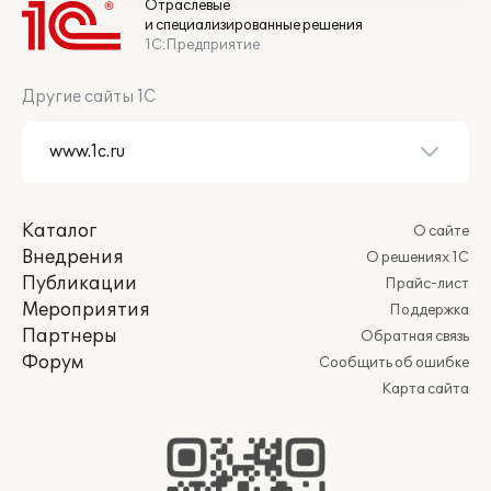
Отраслевые
и специализированные решения
1С:Предприятие
Другие сайты 1С
Каталог
О сайте
Внедрения
О решениях 1С
Публикации
Прайс-лист
Мероприятия
Поддержка
Партнеры
Обратная связь
Форум
Сообщить об ошибке
Карта сайта