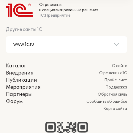
Отраслевые
и специализированные решения
1С:Предприятие
Другие сайты 1С
Каталог
О сайте
Внедрения
О решениях 1С
Публикации
Прайс-лист
Мероприятия
Поддержка
Партнеры
Обратная связь
Форум
Сообщить об ошибке
Карта сайта