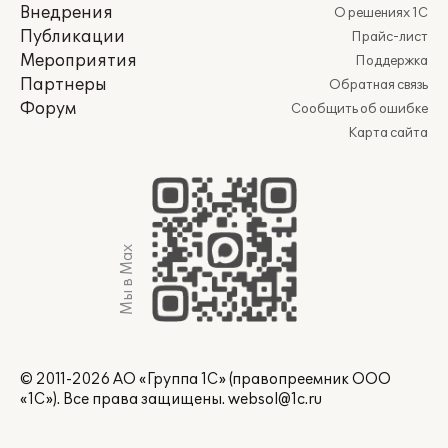
Внедрения
О решениях 1С
Публикации
Прайс-лист
Мероприятия
Поддержка
Партнеры
Обратная связь
Форум
Сообщить об ошибке
Карта сайта
Мы в Max
© 2011-2026 АО «Группа 1С» (правопреемник ООО
«1С»). Все права защищены.
websol@1c.ru