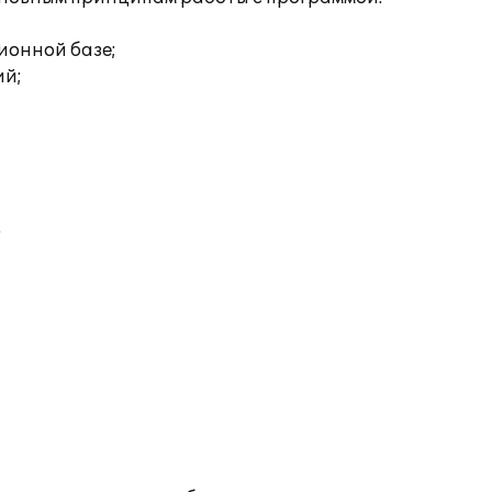
ионной базе;
ий;
;