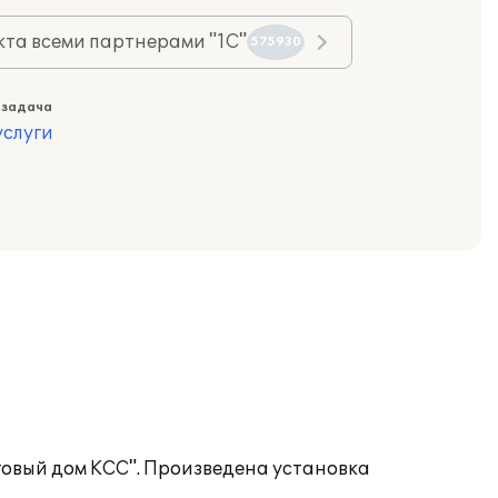
та всеми партнерами "1С"
575930
 задача
слуги
говый дом КСС". Произведена установка