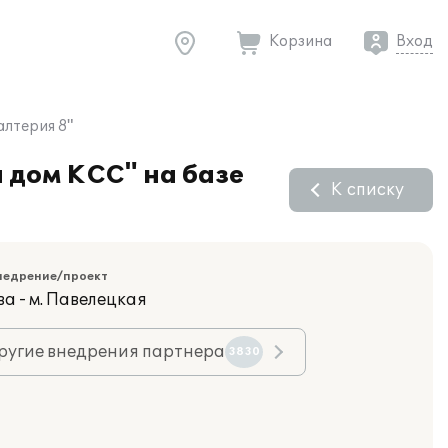
Корзина
Вход
алтерия 8"
 дом КСС" на базе
К списку
недрение/проект
а - м. Павелецкая
ругие внедрения партнера
3830