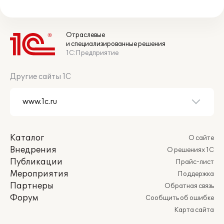
Отраслевые
и специализированные решения
1С:Предприятие
Другие сайты 1С
Каталог
О сайте
Внедрения
О решениях 1С
Публикации
Прайс-лист
Мероприятия
Поддержка
Партнеры
Обратная связь
Форум
Сообщить об ошибке
Карта сайта