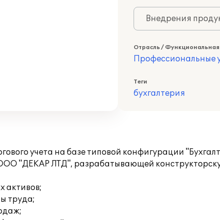
Внедрения продук
Отрасль / Функциональная
Профессиональные у
Теги
бухгалтерия
гового учета на базе типовой конфигурации "Бухга
и ООО "ДЕКАР ЛТД", разрабатывающей конструкторск
х активов;
ты труда;
родаж;