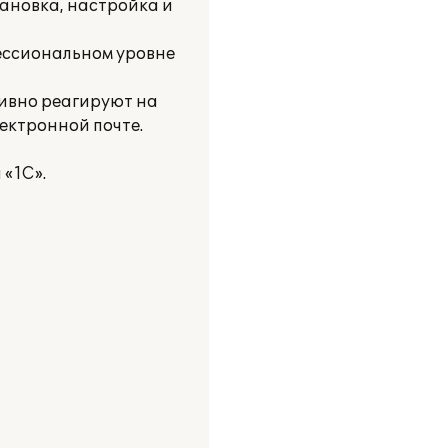
тановка, настройка и
ессиональном уровне
тивно реагируют на
ектронной почте.
«1С».