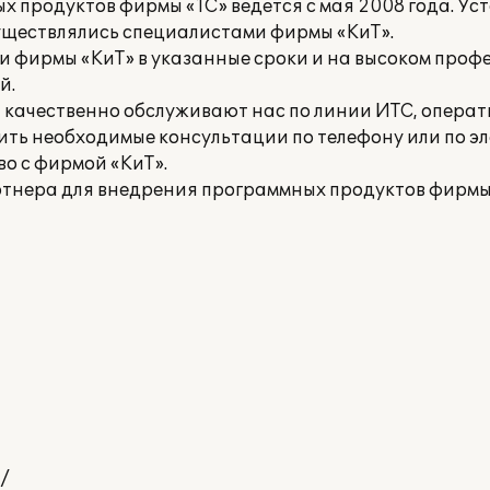
 продуктов фирмы «1С» ведется с мая 2008 года. Ус
уществлялись специалистами фирмы «КиТ».
и фирмы «КиТ» в указанные сроки и на высоком проф
й.
 качественно обслуживают нас по линии ИТС, опера
ть необходимые консультации по телефону или по эл
о с фирмой «КиТ».
ртнера для внедрения программных продуктов фирмы 
 /