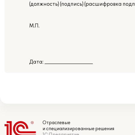
(должность) (подпись) (расшифровка подп
М.П.
Дата: ____________________
Отраслевые
и специализированные решения
1С:Предприятие