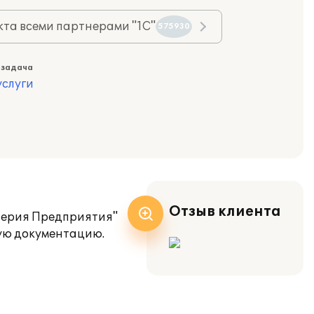
та всеми партнерами "1С"
575930
 задача
слуги
Отзыв клиента
лтерия Предприятия"
ую документацию.