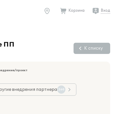
Корзина
Вход
е ПП
К списку
недрение/проект
ругие внедрения партнера
260