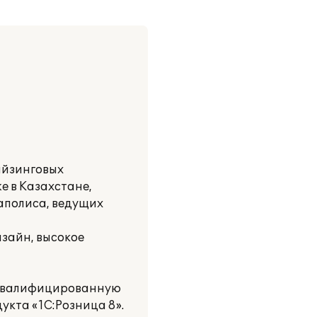
айзинговых
же в Казахстане,
гаполиса, ведущих
изайн, высокое
 квалифицированную
укта «1С:Розница 8».