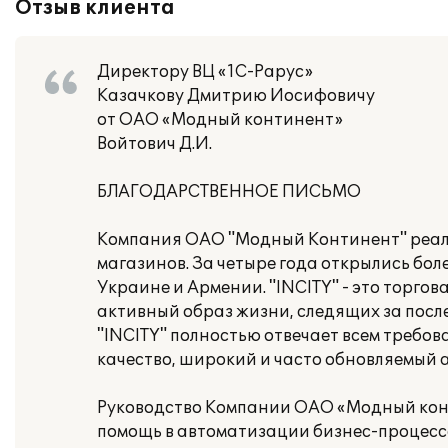
Отзыв клиента
Директору ВЦ «1С-Рарус»
Казачкову Дмитрию Иосифовичу
от ОАО «Модный континент»
Войтович Д.И.
БЛАГОДАРСТВЕННОЕ ПИСЬМО
Компания ОАО "Модный Континент" реали
магазинов. За четыре года открылись боле
Украине и Армении. "INCITY" - это торго
активный образ жизни, следящих за пос
"INCITY" полностью отвечает всем требо
качество, широкий и часто обновляемый 
Руководство Компании ОАО «Модный кон
помощь в автоматизации бизнес-процессо