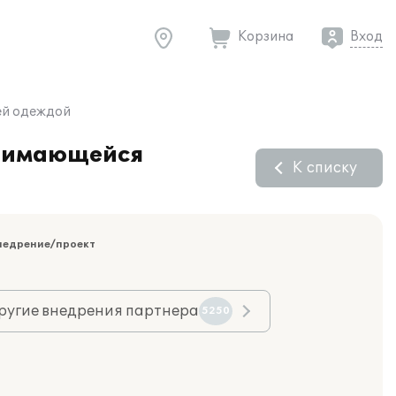
Корзина
Вход
ей одеждой
анимающейся
К списку
недрение/проект
ругие внедрения партнера
5250