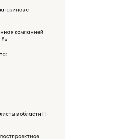
магазинов с
анная компанией
8».
та:
исты в области IT-
 постпроектное