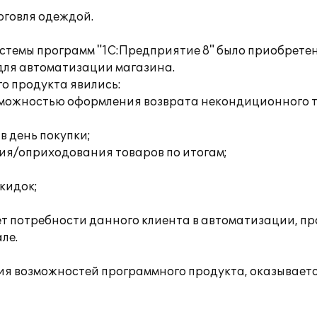
говля одеждой.
 системы программ "1С:Предприятие 8" было приобрет
для автоматизации магазина.
о продукта явились:
возможностью оформления возврата некондиционного 
 в день покупки;
ия/оприходования товаров по итогам;
кидок;
ет потребности данного клиента в автоматизации, п
ле.
я возможностей программного продукта, оказывает