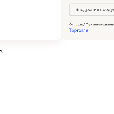
Внедрения продук
Отрасль / Функциональная
Торговля
и: