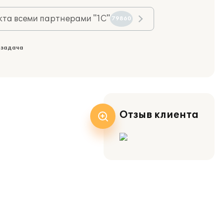
та всеми партнерами "1С"
79860
 задача
Отзыв клиента