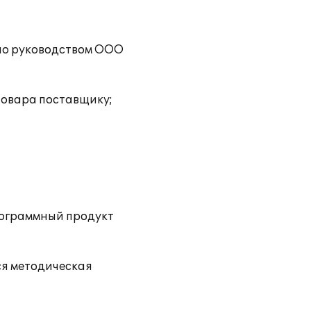
ено руководством ООО
товара поставщику;
рограммный продукт
ся методическая