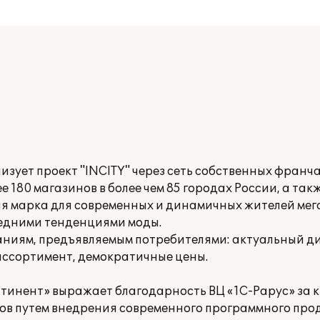
зует проект "INCITY" через сеть собственных франч
е 180 магазинов в более чем 85 городах России, а так
вая марка для современных и динамичных жителей ме
ледними тенденциями моды.
ваниям, предъявляемым потребителями: актуальный д
ассортимент, демократичные цены.
тинент» выражает благодарность ВЦ «1С-Рарус» за
в путем внедрения современного программного прод