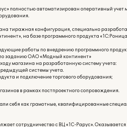
рус» полностью автоматизирован оперативный учет 
борудования.
вана тиражная конфигурация, специально разработ
инент», на базе программного продукта «1С:Роница 
едующие работы по внедрению программного продук
 по заданию ОАО «Модный континент»
еходу магазина на разработанную систему учета:
предыдущей системы учета.
одукта и подключение торгового оборудования;
газинов в рамках постпроектного сопровождения.
ли себя как грамотные, квалифицированные специал
лжает сотрудничество с ВЦ «1С-Рарус». Оказывается