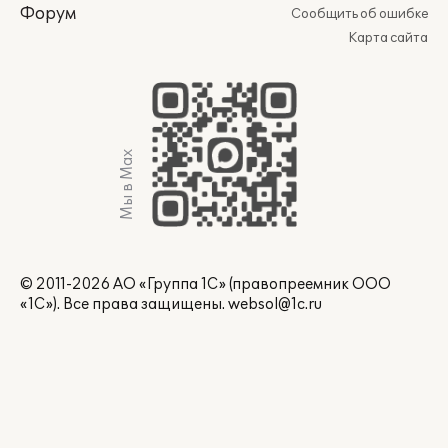
Форум
Сообщить об ошибке
Карта сайта
Мы в Max
© 2011-2026 АО «Группа 1С» (правопреемник ООО
«1С»). Все права защищены.
websol@1c.ru