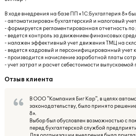
В ходе внедрения на базе ПП «1С:Бухгалтерия 8» 
- автоматизирован бухгалтерский и налоговый учет
- формируется регламентированная отчетность по
- ведется контроль за движением финансовых средс
- налажен эффективный учет движения ТМЦ на скл
- ведется кадровый и персонифицированный учет к
- производится начисление заработной платы сотр
- учет затрат и расчет себестоимости выпускаемой
Отзыв клиента
В ООО "Компания Биг Кар", в целях автом
законодательству, было принято решение
8».
Выбор был обусловлен возможностью с п
перед бухгалтерской службой предприяти
Для организации внедрения была пригл