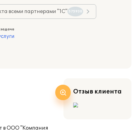
та всеми партнерами "1С"
575930
 задача
слуги
Отзыв клиента
ет в ООО "Компания