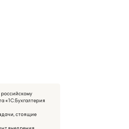
о российскому
та «1С:Бухгалтерия
адачи, стоящие
пыт внедрения