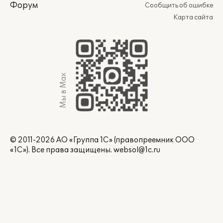
Форум
Сообщить об ошибке
Карта сайта
Мы в Max
© 2011-2026 АО «Группа 1С» (правопреемник ООО
«1С»). Все права защищены.
websol@1c.ru