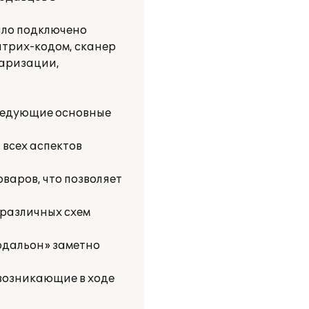
ыло подключено
штрих-кодом, сканер
таризации,
следующие основные
 всех аспектов
варов, что позволяет
 различных схем
рдальон» заметно
возникающие в ходе