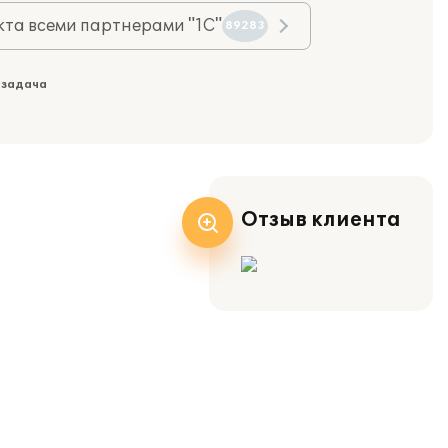
та всеми партнерами "1С"
89283
 задача
Отзыв клиента