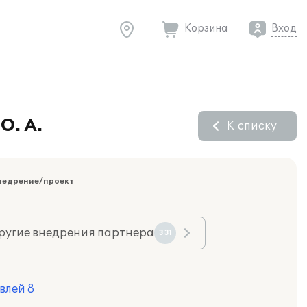
Корзина
Вход
О. А.
К списку
недрение/проект
ругие внедрения партнера
331
влей 8