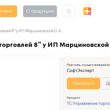
аталог
О продукции
овлей 8" у ИП Марциновской О. А.
орговлей 8" у ИП Марциновской 
Партнер, осуществивший в
СофтЭксперт
Связаться
Д
Продукт
1С:Управление торго