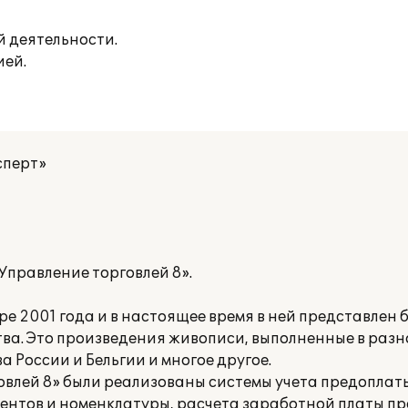
й деятельности.
ией.
сперт»
Управление торговлей 8».
ре 2001 года и в настоящее время в ней представлен
тва. Это произведения живописи, выполненные в разн
 России и Бельгии и многое другое.
овлей 8» были реализованы системы учета предоплат
гентов и номенклатуры, расчета заработной платы п