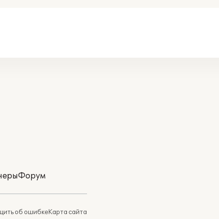
неры
Форум
ить об ошибке
Карта сайта