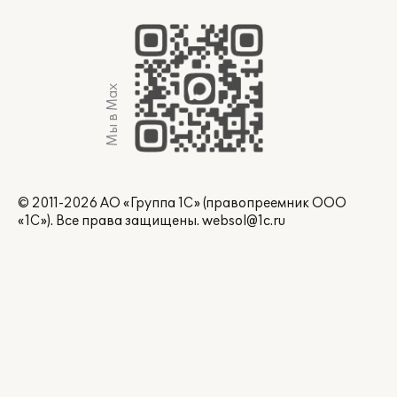
Мы в Max
© 2011-2026 АО «Группа 1С» (правопреемник ООО
«1С»). Все права защищены.
websol@1c.ru