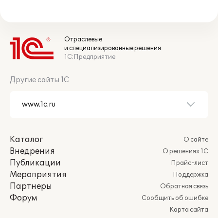
Отраслевые
и специализированные решения
1С:Предприятие
Другие сайты 1С
Каталог
О сайте
Внедрения
О решениях 1С
Публикации
Прайс-лист
Мероприятия
Поддержка
Партнеры
Обратная связь
Форум
Сообщить об ошибке
Карта сайта