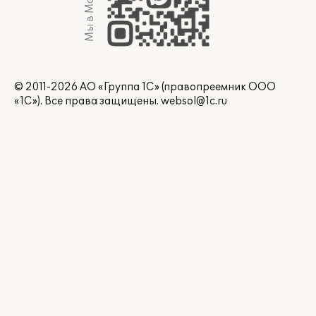
Мы в Max
© 2011-2026 АО «Группа 1С» (правопреемник ООО
«1С»). Все права защищены.
websol@1c.ru