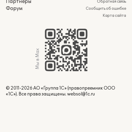
Партнеры
Обратная связь
Форум
Сообщить об ошибке
Карта сайта
Мы в Max
© 2011-2026 АО «Группа 1С» (правопреемник ООО
«1С»). Все права защищены.
websol@1c.ru