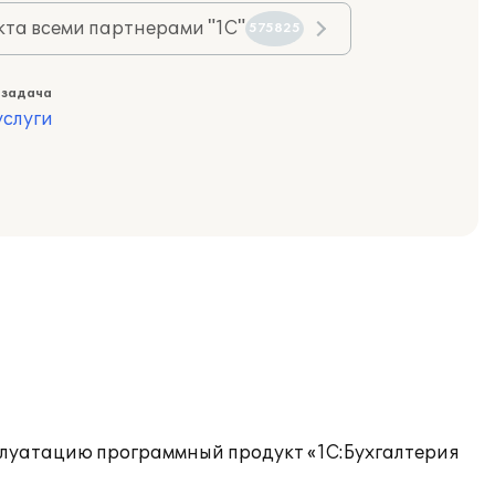
та всеми партнерами "1С"
575825
 задача
слуги
плуатацию программный продукт «1C:Бухгалтерия