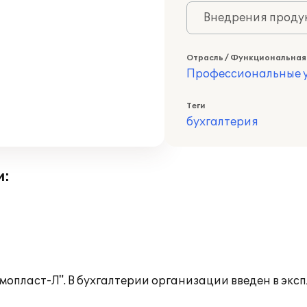
Внедрения продук
Отрасль / Функциональная
Профессиональные у
Теги
бухгалтерия
и:
опласт-Л". В бухгалтерии организации введен в экс