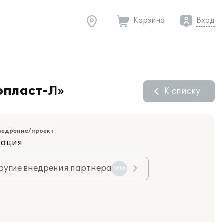
Корзина
Вход
опласт-Л»
К списку
недрение/проект
зация
ругие внедрения партнера
1616