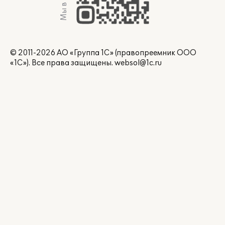
Мы в Max
© 2011-2026 АО «Группа 1С» (правопреемник ООО
«1С»). Все права защищены.
websol@1c.ru