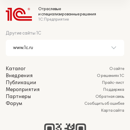
Отраслевые
и специализированные решения
1С:Предприятие
Другие сайты 1С
Каталог
О сайте
Внедрения
О решениях 1С
Публикации
Прайс-лист
Мероприятия
Поддержка
Партнеры
Обратная связь
Форум
Сообщить об ошибке
Карта сайта